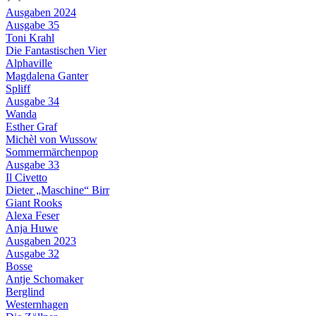
Ausgaben 2024
Ausgabe 35
Toni Krahl
Die Fantastischen Vier
Alphaville
Magdalena Ganter
Spliff
Ausgabe 34
Wanda
Esther Graf
Michèl von Wussow
Sommermärchenpop
Ausgabe 33
Il Civetto
Dieter „Maschine“ Birr
Giant Rooks
Alexa Feser
Anja Huwe
Ausgaben 2023
Ausgabe 32
Bosse
Antje Schomaker
Berglind
Westernhagen