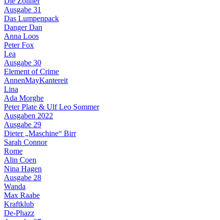
Die Zöllner
Ausgabe 31
Das Lumpenpack
Danger Dan
Anna Loos
Peter Fox
Lea
Ausgabe 30
Element of Crime
AnnenMayKantereit
Lina
Ada Morghe
Peter Plate & Ulf Leo Sommer
Ausgaben 2022
Ausgabe 29
Dieter „Maschine“ Birr
Sarah Connor
Rome
Alin Coen
Nina Hagen
Ausgabe 28
Wanda
Max Raabe
Kraftklub
De-Phazz